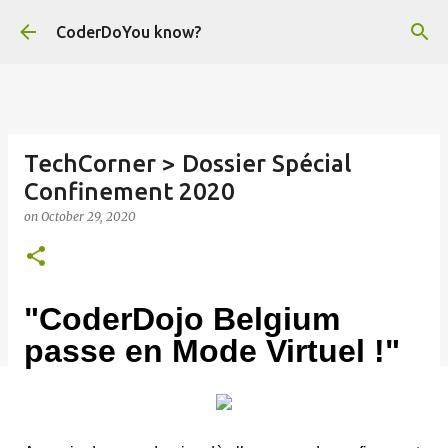
Skip to main content
CoderDoYou know?
TechCorner > Dossier Spécial
Confinement 2020
on
October 29, 2020
"CoderDojo Belgium
passe en Mode Virtuel !"