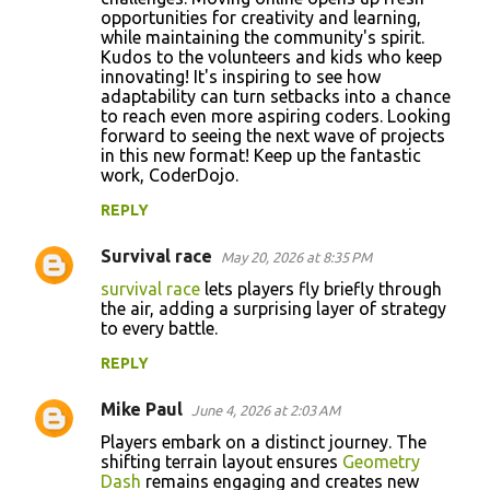
opportunities for creativity and learning,
e
while maintaining the community's spirit.
n
Kudos to the volunteers and kids who keep
innovating! It's inspiring to see how
t
adaptability can turn setbacks into a chance
s
to reach even more aspiring coders. Looking
forward to seeing the next wave of projects
in this new format! Keep up the fantastic
work, CoderDojo.
REPLY
Survival race
May 20, 2026 at 8:35 PM
survival race
lets players fly briefly through
the air, adding a surprising layer of strategy
to every battle.
REPLY
Mike Paul
June 4, 2026 at 2:03 AM
Players embark on a distinct journey. The
shifting terrain layout ensures
Geometry
Dash
remains engaging and creates new