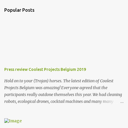
t
a
Popular Posts
C
o
m
m
e
n
t
Press review Coolest Projects Belgium 2019
Hold on to your (Trojan) horses. The latest edition of Coolest
Projects Belgium was amazing! Everyone agreed that the
participants really outdone themselves this year. We had cleaning
robots, ecological drones, cocktail machines and many many
more cool inventions. If you want to catch a hint of the
atmosphere at our event, you should check out the official
aftermovie here: If you got another 4 hours to kill, you can really