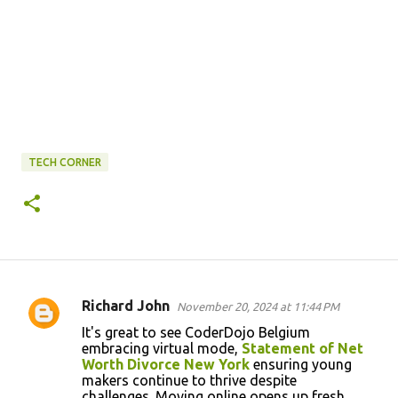
TECH CORNER
Richard John
November 20, 2024 at 11:44 PM
C
It's great to see CoderDojo Belgium
o
embracing virtual mode,
Statement of Net
Worth Divorce New York
ensuring young
m
makers continue to thrive despite
m
challenges. Moving online opens up fresh