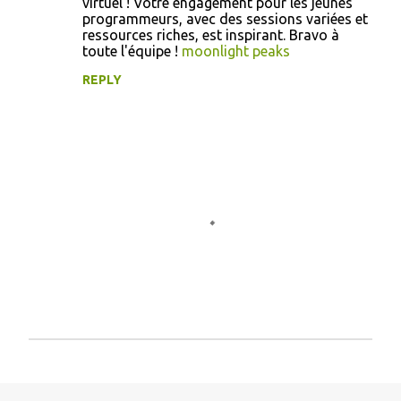
virtuel ! Votre engagement pour les jeunes
programmeurs, avec des sessions variées et
ressources riches, est inspirant. Bravo à
toute l'équipe !
moonlight peaks
REPLY
P
o
s