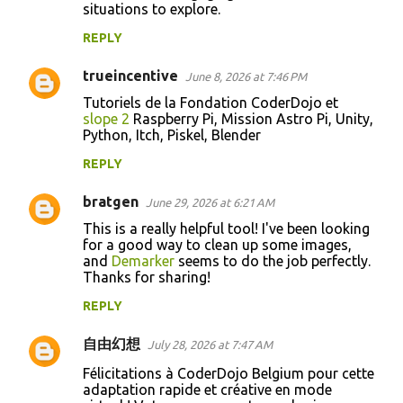
situations to explore.
REPLY
trueincentive
June 8, 2026 at 7:46 PM
Tutoriels de la Fondation CoderDojo et
slope 2
Raspberry Pi, Mission Astro Pi, Unity,
Python, Itch, Piskel, Blender
REPLY
bratgen
June 29, 2026 at 6:21 AM
This is a really helpful tool! I've been looking
for a good way to clean up some images,
and
Demarker
seems to do the job perfectly.
Thanks for sharing!
REPLY
自由幻想
July 28, 2026 at 7:47 AM
Félicitations à CoderDojo Belgium pour cette
adaptation rapide et créative en mode